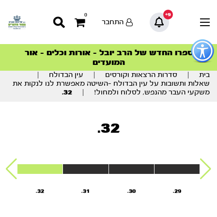
9+
0
התחבר
פתור
פתיחת
ספרו החדש של הרב יובל – אורות וכלים – אור
סדרות הפודקאסטים
סדרות הפודקאסטים
הסדרה המובילה החודש – דרך המלך
הסדרה המובילה החודש – דרך המלך
הצטרפו למהפכת הבריאות הטבעית >
פריט
המועדים
גישות
וכן
בית
|
סדרות הרצאות וקורסים
|
עין הבדולח
|
רכזי
שאלות ותשובות על עין הבדולח -השיטה מאפשרת לנו לנקות את
משקעי העבר מהנפש, לסלוח ולמחול!
|
32.
32.
32.
31.
30.
29.