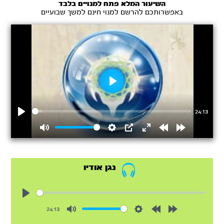
השיעור המלא פתח למנויים בלבד
באפשרותכם להרשם למנוי חינם למשך שבועיים
Play
24:13
Play
Mute
Settings
PIP
Enter
Rewind
Forward
fullscreen
15s
15s
נגן אודיו
Play
24:13
Mute
Settings
Rewind
Forward