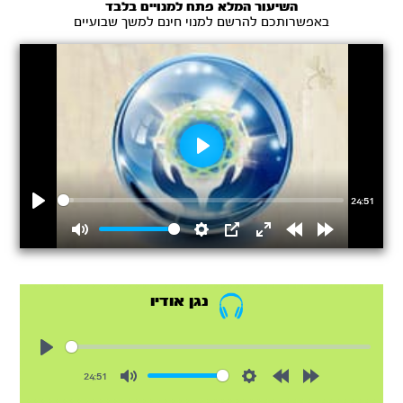
השיעור המלא פתח למנויים בלבד
באפשרותכם להרשם למנוי חינם למשך שבועיים
Play
24:51
Play
Mute
Settings
PIP
Enter
Rewind
Forward
fullscreen
15s
15s
נגן אודיו
Play
24:51
Mute
Settings
Rewind
Forward