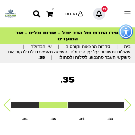
9+
0
התחבר
פתור
פתיחת
ספרו החדש של הרב יובל – אורות וכלים – אור
סדרות הפודקאסטים
סדרות הפודקאסטים
הסדרה המובילה החודש – דרך המלך
הסדרה המובילה החודש – דרך המלך
הצטרפו למהפכת הבריאות הטבעית >
פריט
המועדים
גישות
וכן
בית
|
סדרות הרצאות וקורסים
|
עין הבדולח
|
רכזי
שאלות ותשובות על עין הבדולח -השיטה מאפשרת לנו לנקות את
משקעי העבר מהנפש, לסלוח ולמחול!
|
35.
35.
36.
35.
34.
33.