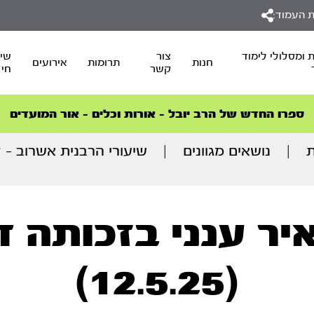
 העמוד:
 ומסלולי לימוד
צור
שיד
חנות
תרומות
אירועים
קשר
חי
סדרות הפודקאסטים
סדרות הפודקאסטים
הסדרה המובילה החודש – דרך המלך
הסדרה המובילה החודש – דרך המלך
הצטרפו למהפכת הבריאות הטבעית >
ספרו החדש של הרב יובל – אורות וכלים – אור המועדים
ת
|
נושאים מגוונים
|
שיעורי הרבנית אשרוב – 
ר ענני בזכותה דב
(12.5.25)