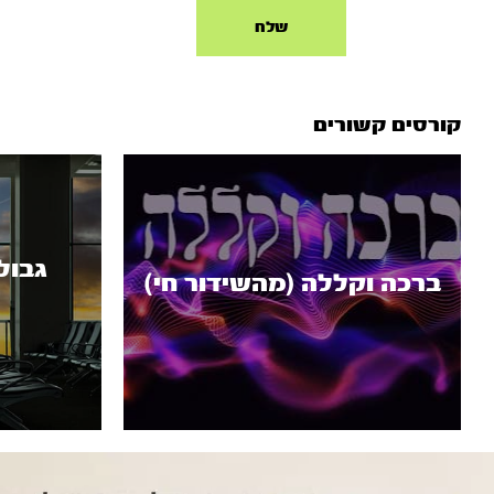
קורסים קשורים
גבול
ברכה וקללה (מהשידור חי)