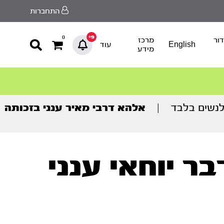
התחברות
9+
0
ור
מרכז
English
עוד
מידע
לנשים בלבד
|
אלהא דרבי מאיר ענני בזכותה
ר יוחאי ענני