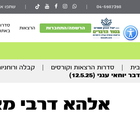
04-6987398
|
|
שתפו את
סדרות
פתור
הרשמה/התחברות
הרצאות
באתר
פתיחת
פריט
גישות
וכן
בית
|
סדרות הרצאות וקורסים
|
קבלה ורוחניו
רכזי
דבר יוחאי ענני (12.5.25)
אלהא דרבי מאי