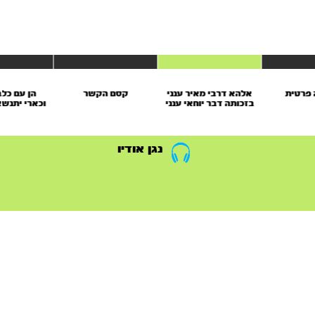
פרטית
אלהא דרבי מאיר ענני
קסם הקשר
הן עם כלב
בזכותה דבר יוחאי ענני
וכארי יתנשא (.6.25
(12.5.25)
נגן אודיו