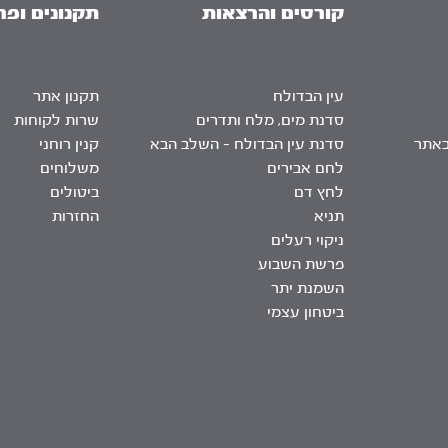
קורסים והרצאות
תקנונים ופר
עין הבדולח
תקנון אתר
סדנת מים, מלח ותדרים
שרות לקוחות
באתר
סדנת עין הבדולח – השלב הבא
קנין רוחני
לחם אבירים
משלוחים
לחץ דם
ביטולים
תניא
החזרות
ניקוי רעלים
פרשת השבוע
השמנת יתר
ביטחון עצמי