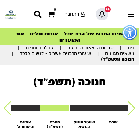
9+
0
התחבר
פתור
פתיחת
ספרו החדש של הרב יובל – אורות וכלים – אור
סדרות הפודקאסטים
סדרות הפודקאסטים
הסדרה המובילה החודש – דרך המלך
הסדרה המובילה החודש – דרך המלך
הצטרפו למהפכת הבריאות הטבעית >
פריט
המועדים
גישות
וכן
בית
|
סדרות הרצאות וקורסים
|
קבלה ורוחניות
|
רכזי
נושאים מגוונים
|
שיעורי הרבנית אשרוב – לנשים בלבד
|
חנוכה (תשפ”ד)
חנוכה (תשפ''ד)
בת
שבת
שיעור חיזוק
חנוכה
אמונה
א
בנושא
(תשפ''ד)
וביטחון א'
ובי
הנסיונות