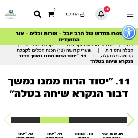
9+
0
התחבר
פתור
פתיחת
ספרו החדש של הרב יובל – אורות וכלים – אור
סדרות הפודקאסטים
סדרות הפודקאסטים
הסדרה המובילה החודש – דרך המלך
הסדרה המובילה החודש – דרך המלך
הצטרפו למהפכת הבריאות הטבעית >
פריט
המועדים
גישות
וכן
בית
|
סדרות הרצאות וקורסים
|
קבלה ורוחניות
|
רכזי
קבלה וחסידות
|
שערי קדושה (12) הכנת הכלים לקבלת
קדושה מלמעלה.
|
11. ’’יסוד הרוח ממנו נמשך דבור
הנקרא שיחה בטלה’’
11. ’’יסוד הרוח ממנו נמשך
דבור הנקרא שיחה בטלה’’
09. שער שני
10. ’’ונחזור
11. ’’יסוד
12. ’’יסוד