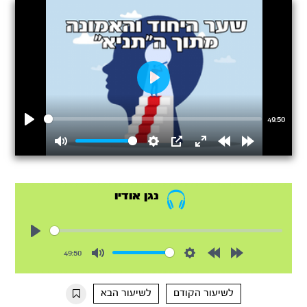
Play
49:50
Play
Mute
Settings
PIP
Enter
Rewind
Forward
fullscreen
15s
15s
נגן אודיו
Play
49:50
Mute
Settings
Rewind
Forward
10s
10s
לשיעור הקודם
לשיעור הבא