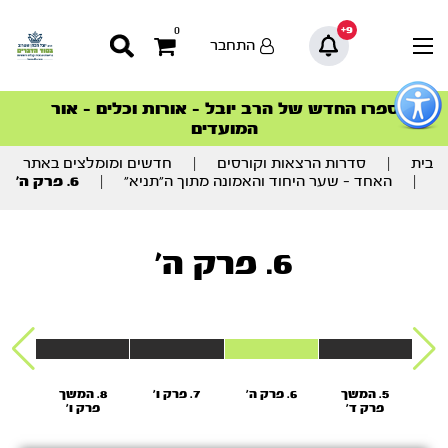
9+
0
התחבר
פתור
פתיחת
ספרו החדש של הרב יובל – אורות וכלים – אור
סדרות הפודקאסטים
סדרות הפודקאסטים
הסדרה המובילה החודש – דרך המלך
הסדרה המובילה החודש – דרך המלך
הצטרפו למהפכת הבריאות הטבעית >
פריט
המועדים
גישות
וכן
רכזי
בית
|
סדרות הרצאות וקורסים
|
חדשים ומומלצים באתר
|
האחד – שער היחוד והאמונה מתוך ה”תניא”
|
6. פרק ה’
6. פרק ה'
5. המשך
6. פרק ה'
7. פרק ו'
8. המשך
9
פרק ד'
פרק ו'
פ