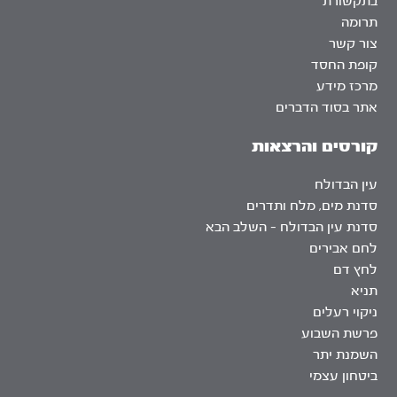
בתקשורת
תרומה
צור קשר
קופת החסד
מרכז מידע
אתר בסוד הדברים
קורסים והרצאות
עין הבדולח
סדנת מים, מלח ותדרים
סדנת עין הבדולח – השלב הבא
לחם אבירים
לחץ דם
תניא
ניקוי רעלים
פרשת השבוע
השמנת יתר
ביטחון עצמי