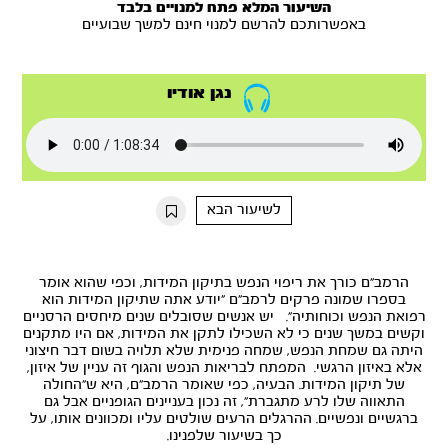
השיעור המלא פתח למנויים בלבד
באפשרותכם להרשם למנוי חינם למשך שבועיים
נגן אודיו
לשיעור הבא
הרמב"ם כורך את ריפוי הנפש בתיקון המידות, וכפי שהוא אומר
בספרו שמונה פרקים לרמב"ם "יודע אתה שתיקון המידות הוא
רפואת הנפש וכוחותיה". יש אנשים שסובלים שנים מיחסים הרסניים
וקשים במשך שנים כי לא השכילו לתקן את המידות, אם היו מתקנים
היתה גם שמחת הנפש, שמחה פנימית שלא תלויה בשום דבר חיצוני
אלא באיזון הרגשי. המפתח לבריאות הנפש והגוף זה עניין של איזון,
של תיקון המידות. הבעיה, כפי שאומר הרמב"ם, היא ש"החולה
התאווה שלו לרע מתגברת", זה נכון בעניינים הגופניים אבל גם
ברגשיים ונפשיים. ההרגלים הרעים שולטים עליו ומכוונים אותו, על
כך בשיעור שלפנינו.