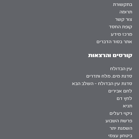
בתקשורת
תרומה
צור קשר
קופת החסד
מרכז מידע
אתר בסוד הדברים
קורסים והרצאות
עין הבדולח
סדנת מים, מלח ותדרים
סדנת עין הבדולח – השלב הבא
לחם אבירים
לחץ דם
תניא
ניקוי רעלים
פרשת השבוע
השמנת יתר
ביטחון עצמי