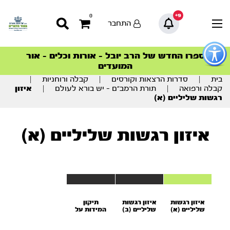
9+
0
התחבר
פתור
פתיחת
ספרו החדש של הרב יובל – אורות וכלים – אור
סדרות הפודקאסטים
סדרות הפודקאסטים
הסדרה המובילה החודש – דרך המלך
הסדרה המובילה החודש – דרך המלך
הצטרפו למהפכת הבריאות הטבעית >
פריט
המועדים
גישות
וכן
בית
|
סדרות הרצאות וקורסים
|
קבלה ורוחניות
|
רכזי
קבלה ורפואה
|
תורת הרמב”ם – יש בורא לעולם
|
איזון
רגשות שליליים (א)
איזון רגשות שליליים (א)
איזון רגשות
איזון רגשות
תיקון
שליליים (א)
שליליים (ב)
המידות על
פי הרמב’’ם