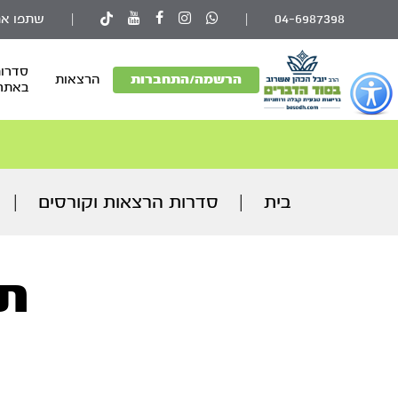
04-6987398
|
|
שתפו את
סדרות
פתור
הרשמה/התחברות
הרצאות
באתר
פתיחת
פריט
גישות
וכן
רכזי
בית
|
סדרות הרצאות וקורסים
|
תי