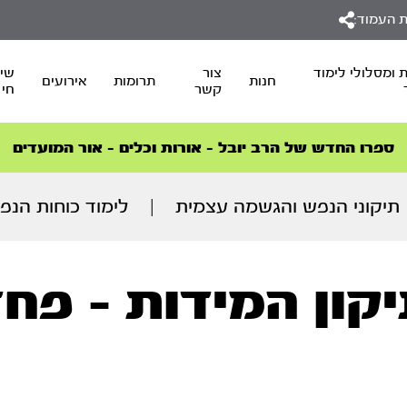
 העמוד:
 ומסלולי לימוד
צור
שיד
חנות
תרומות
אירועים
קשר
חי
סדרות הפודקאסטים
סדרות הפודקאסטים
הסדרה המובילה החודש – דרך המלך
הסדרה המובילה החודש – דרך המלך
הצטרפו למהפכת הבריאות הטבעית >
ספרו החדש של הרב יובל – אורות וכלים – אור המועדים
תיקוני הנפש והגשמה עצמית
|
לימוד כוחות הנפ
קון המידות – פח