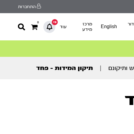
התחברות
9+
0
ור
מרכז
English
עוד
מידע
ש ותיקונם
|
תיקון המידות – פחד
ד