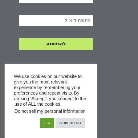
We use cookies on our website to
give you the most relevant
experience by remembering your
x
preferences and repeat visits. By
clicking “Accept”, you consent to the
לסדרות
use of ALL the cookies.
ומסלולי לימוד באתר
.
Do not sell my personal information
הגדרות עוגיות
קבל