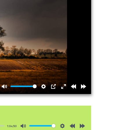
Mute
Settings
PIP
Enter
Rewind
Forward
fullscreen
15s
15s
1:04:50