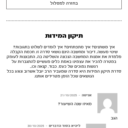
בחזרה למסלול
תיקון המידות
איך משתנים? איך מתפתחים? איך לומדים לשלוט בתגובות?
שינוי מעשה, דיבור ומחשבה הינם נושאי סדרה זו. חכמת הקבלה
מלמדת את אמנות המחשבה הנכונה והשליטה בה, התבוננות לעומק
במטרה להכיר את עצמינו באמת כלים מעשיים להתגברות על
רגשות נמוכים של כעס, כבוד, קנאה וכו...
סדרת תיקון המידות היא סדרה שמעביר הרב יובל אשרוב ונוגע בכל
הנושאים שכל הזמן מטרידים אותנו.
אניטה
–
21/10/2025
מאיזו שנה השיעור?
הגב
ליהיא בסוד הדברים
–
30/10/2025