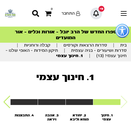
9+
0
התחבר
פתור
פתיחת
ספרו החדש של הרב יובל – אורות וכלים – אור
סדרות הפודקאסטים
סדרות הפודקאסטים
הסדרה המובילה החודש – דרך המלך
הסדרה המובילה החודש – דרך המלך
הצטרפו למהפכת הבריאות הטבעית >
פריט
המועדים
גישות
וכן
בית
|
סדרות הרצאות וקורסים
|
קבלה ורוחניות
|
רכזי
סדרות ושיעורים - בניה עצמית
|
תיקון המידות – האופי שלנו –
חינוך עצמי! (13)
|
1. חינוך עצמי
1. חינוך עצמי
1. חינוך
2. יחודא
3. אהבה
4. התבוננות
5
עצמי
מוחא וליבא
ויראה
המ