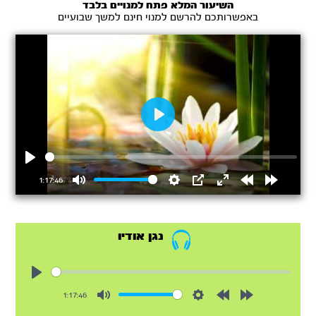
לעולם
השיעור המלא פתח למנויים בלבד
האמיתי
באפשרותכם להרשם למנוי חינם למשך שבועיים
Play
Play
1:17:46
Mute
Settings
PIP
Enter
Rewind
Forward
fullscreen
15s
15s
נגן אודיו
Play
1:17:46
Mute
Settings
Rewind
Forward