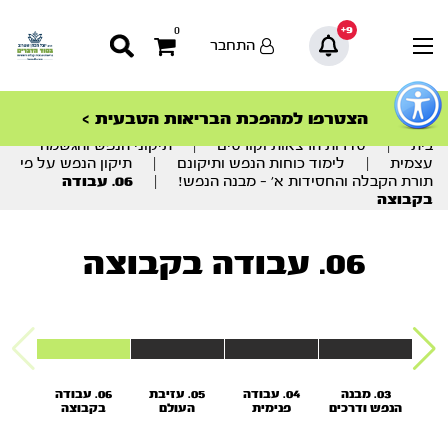
9+
0
התחבר
פתור
פתיחת
ספרו החדש של הרב יובל – אורות וכלים – אור
סדרות הפודקאסטים
סדרות הפודקאסטים
הסדרה המובילה החודש – דרך המלך
הסדרה המובילה החודש – דרך המלך
הצטרפו למהפכת הבריאות הטבעית >
פריט
המועדים
גישות
וכן
בית
|
סדרות הרצאות וקורסים
|
תיקוני הנפש והגשמה
רכזי
עצמית
|
לימוד כוחות הנפש ותיקונם
|
תיקון הנפש על פי
תורת הקבלה והחסידות א’ – מבנה הנפש!
|
06. עבודה
בקבוצה
06. עבודה בקבוצה
קון
03. מבנה
04. עבודה
05. עזיבת
06. עבודה
 פי
הנפש ודרכים
פנימית
העולם
בקבוצה
בלה
בהכרתה
בנפש על פי
הדימיוני
נפש
החסידות
וכניסה