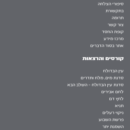
סיפורי הצלחה
בתקשורת
תרומה
צור קשר
קופת החסד
מרכז מידע
אתר בסוד הדברים
קורסים והרצאות
עין הבדולח
סדנת מים, מלח ותדרים
סדנת עין הבדולח – השלב הבא
לחם אבירים
לחץ דם
תניא
ניקוי רעלים
פרשת השבוע
השמנת יתר