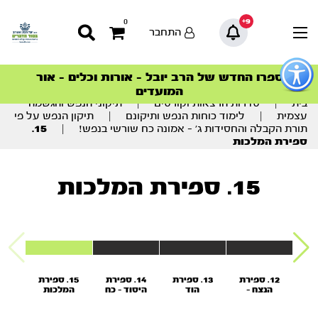
9+
0
התחבר
פתור
פתיחת
ספרו החדש של הרב יובל – אורות וכלים – אור
סדרות הפודקאסטים
סדרות הפודקאסטים
הסדרה המובילה החודש – דרך המלך
הסדרה המובילה החודש – דרך המלך
הצטרפו למהפכת הבריאות הטבעית >
פריט
המועדים
גישות
וכן
בית
|
סדרות הרצאות וקורסים
|
תיקוני הנפש והגשמה
רכזי
עצמית
|
לימוד כוחות הנפש ותיקונם
|
תיקון הנפש על פי
תורת הקבלה והחסידות ג’ – אמונה כח שורשי בנפש!
|
15.
ספירת המלכות
15. ספירת המלכות
פארת
12. ספירת
13. ספירת
14. ספירת
15. ספירת
עי,
הנצח -
הוד
היסוד - כח
המלכות
ים
מלחמות
ההתקשרות