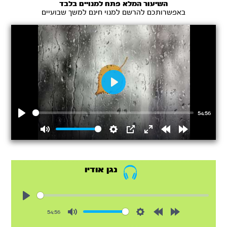
השיעור המלא פתח למנויים בלבד
באפשרותכם להרשם למנוי חינם למשך שבועיים
Play
54:56
Play
Mute
Settings
PIP
Enter
Rewind
Forward
fullscreen
15s
15s
נגן אודיו
Play
54:56
Mute
Settings
Rewind
Forward