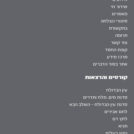
שידור חי
מאמרים
סיפורי הצלחה
בתקשורת
תרומה
צור קשר
קופת החסד
מרכז מידע
אתר בסוד הדברים
קורסים והרצאות
עין הבדולח
סדנת מים, מלח ותדרים
סדנת עין הבדולח – השלב הבא
לחם אבירים
לחץ דם
תניא
ניקוי רעלים