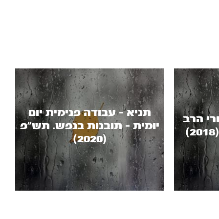
תניא - עבודה פנימית יום
רי הרב
יומית - תובנות בנפש. תש"פ
(2020)