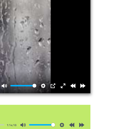
Mute
Settings
PIP
Enter
Rewind
Forward
fullscreen
15s
15s
1:14:18