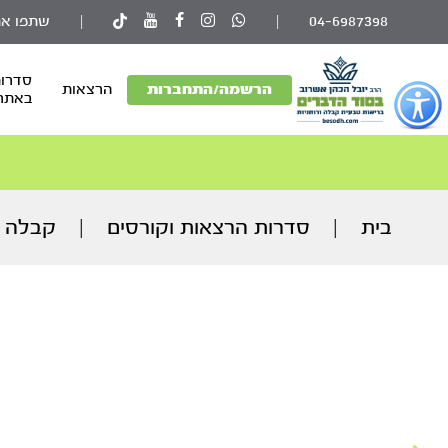
04-6987398
|
|
שתפו את
סדרות
פתור
הרשמה/התחברות
הרצאות
באתר
פתיחת
פריט
גישות
וכן
רכזי
בית
|
סדרות הרצאות וקורסים
|
קבלה ו