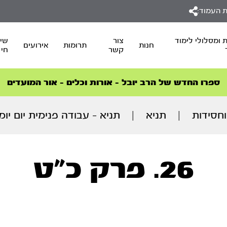
 העמוד:
 ומסלולי לימוד
צור
שיד
חנות
תרומות
אירועים
קשר
חי
סדרות הפודקאסטים
סדרות הפודקאסטים
הסדרה המובילה החודש – דרך המלך
הסדרה המובילה החודש – דרך המלך
הצטרפו למהפכת הבריאות הטבעית >
ספרו החדש של הרב יובל – אורות וכלים – אור המועדים
חסידות
|
תניא
|
תניא – עבודה פנימית יום יומית 
26. פרק כ"ט