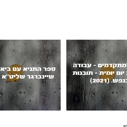
מתקדמים - עבודה
ספר התניא עם ביאו
יום יומית - תובנות
שיינברגר שליט’’א (2018)
פש. (2021)
א