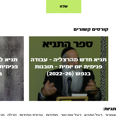
קורסים קשורים
תניא חדש מהרצליה - עבודה
תניא ל
פנימית יום יומית - תובנות
פנימית 
בנפש (2022-26)
בנ
תגיות:
אשרוב
,
בעל התניא
,
בעל שם טוב
,
חסידות
,
עבודת המידות
,
קבלה
,
תני