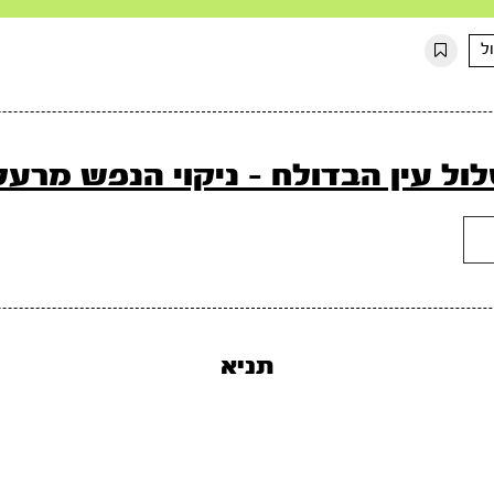
ל
ול עין הבדולח - ניקוי הנפש מרעל
תניא