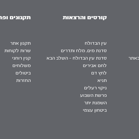
קורסים והרצאות
תקנונים ופר
עין הבדולח
תקנון אתר
סדנת מים, מלח ותדרים
שרות לקוחות
באתר
סדנת עין הבדולח – השלב הבא
קנין רוחני
לחם אבירים
משלוחים
לחץ דם
ביטולים
תניא
החזרות
ניקוי רעלים
פרשת השבוע
השמנת יתר
ביטחון עצמי