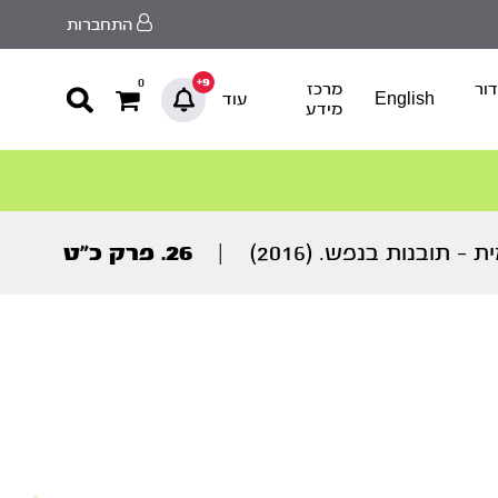
התחברות
9+
0
ור
מרכז
English
עוד
מידע
– תובנות בנפש. (2016)
|
26. פרק כ”ט