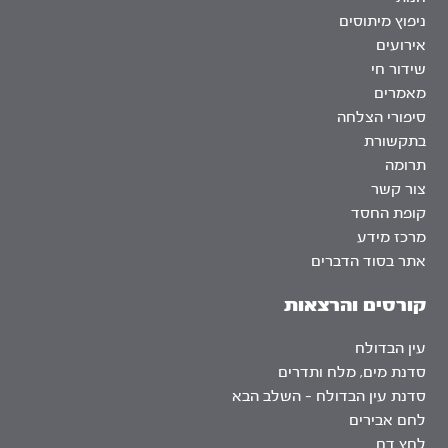
ניפוץ מיתוסים
אירועים
שידור חי
מאמרים
סיפורי הצלחה
בתקשורת
תרומה
צור קשר
קופת החסד
מרכז מידע
אתר בסוד הדברים
קורסים והרצאות
עין הבדולח
סדנת מים, מלח ותדרים
סדנת עין הבדולח – השלב הבא
לחם אבירים
לחץ דם