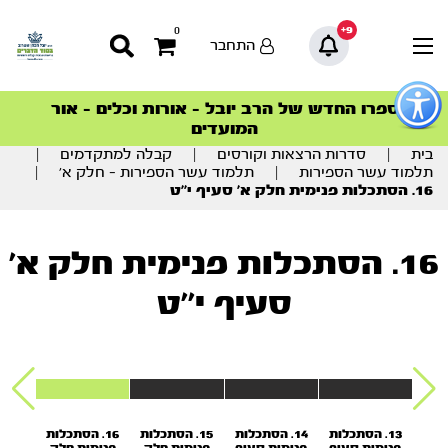
9+
0
התחבר
פתור
פתיחת
ספרו החדש של הרב יובל – אורות וכלים – אור
סדרות הפודקאסטים
סדרות הפודקאסטים
הסדרה המובילה החודש – דרך המלך
הסדרה המובילה החודש – דרך המלך
הצטרפו למהפכת הבריאות הטבעית >
פריט
המועדים
גישות
וכן
בית
|
סדרות הרצאות וקורסים
|
קבלה למתקדמים
|
רכזי
תלמוד עשר הספירות
|
תלמוד עשר הספירות – חלק א’
|
16. הסתכלות פנימית חלק א’ סעיף י’’ט
16. הסתכלות פנימית חלק א’
סעיף י’’ט
כלות
13. הסתכלות
14. הסתכלות
15. הסתכלות
16. הסתכלות
17.