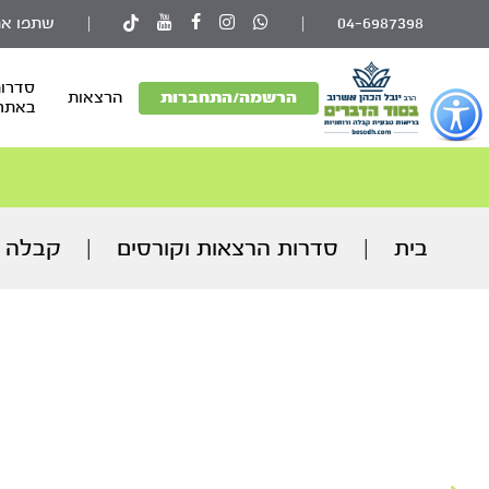
04-6987398
|
|
שתפו את
סדרות
פתור
הרשמה/התחברות
הרצאות
באתר
פתיחת
פריט
גישות
וכן
רכזי
בית
|
סדרות הרצאות וקורסים
|
קבלה 