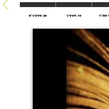
19. סעיף נ'
20. סעיף נ''א
21. אות ס'