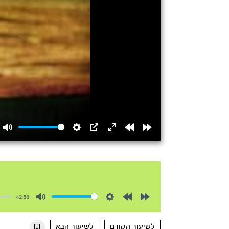
Mute
Settings
PIP
Enter
Rewind
Forward
fullscreen
15s
15s
42:58
Mute
Settings
Rewind
Forward
10s
10s
לשיעור הקודם
לשיעור הבא