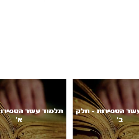
שר הספירות - חלק
תלמוד עשר הספירות
ב’
א’