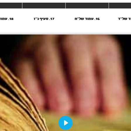
16. עמוד של''ח
17. סעיף נ''ז
18. עמוד שמ’’ד
Play