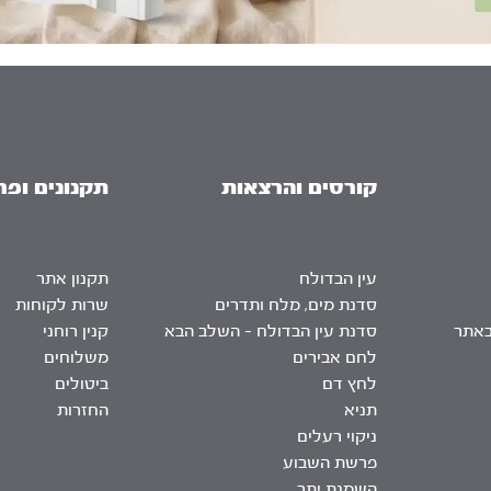
קורסים והרצאות
תקנונים ופר
עין הבדולח
תקנון אתר
סדנת מים, מלח ותדרים
שרות לקוחות
באתר
סדנת עין הבדולח – השלב הבא
קנין רוחני
לחם אבירים
משלוחים
לחץ דם
ביטולים
תניא
החזרות
ניקוי רעלים
פרשת השבוע
השמנת יתר