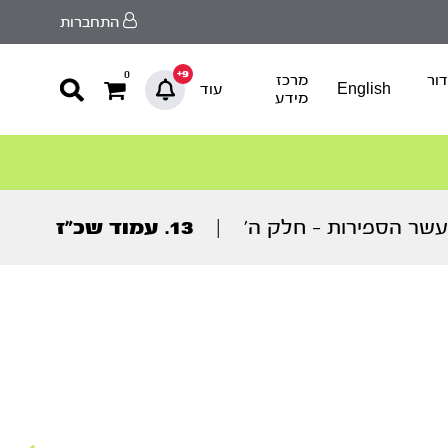
התחברות
9+
0
ור
מרכז
English
עוד
מידע
שר הספירות – חלק ה’
|
13. עמוד שכ”ז