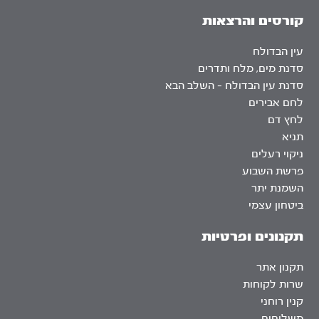
קורסים והרצאות
עין הבדולח
סדנת מים, מלח ותדרים
סדנת עין הבדולח – השלב הבא
לחם אבירים
לחץ דם
תניא
ניקוי רעלים
פרשת השבוע
השמנת יתר
ביטחון עצמי
תקנונים ופרטיות
תקנון אתר
שרות לקוחות
קנין רוחני
משלוחים