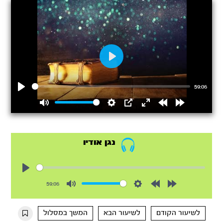
Play
59:06
Play
Mute
Settings
PIP
Enter
Rewind
Forward
fullscreen
15s
15s
נגן אודיו
Play
59:06
Mute
Settings
Rewind
Forward
10s
10s
לשיעור הקודם
לשיעור הבא
המשך במסלול