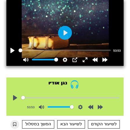
Play
53:53
Play
Mute
Settings
PIP
Enter
Rewind
Forward
fullscreen
15s
15s
נגן אודיו
Play
53:53
Mute
Settings
Rewind
Forward
10s
10s
לשיעור הקודם
לשיעור הבא
המשך במסלול