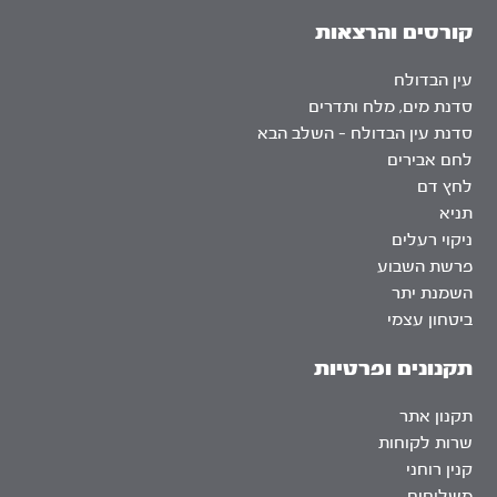
קורסים והרצאות
עין הבדולח
סדנת מים, מלח ותדרים
סדנת עין הבדולח – השלב הבא
לחם אבירים
לחץ דם
תניא
ניקוי רעלים
פרשת השבוע
השמנת יתר
ביטחון עצמי
תקנונים ופרטיות
תקנון אתר
שרות לקוחות
קנין רוחני
משלוחים