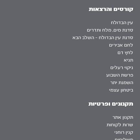
קורסים והרצאות
עין הבדולח
סדנת מים, מלח ותדרים
סדנת עין הבדולח – השלב הבא
לחם אבירים
לחץ דם
תניא
ניקוי רעלים
פרשת השבוע
השמנת יתר
ביטחון עצמי
תקנונים ופרטיות
תקנון אתר
שרות לקוחות
קנין רוחני
משלוחים