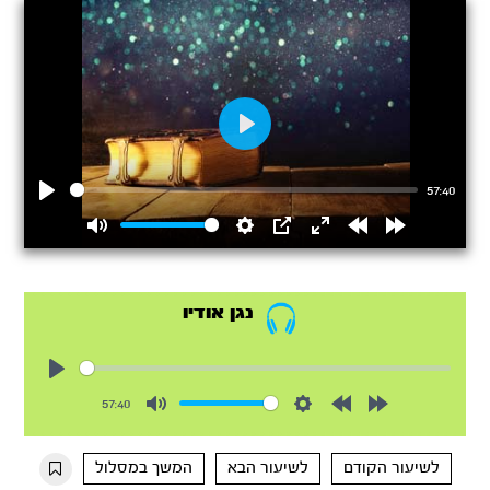
Play
57:40
Play
Mute
Settings
PIP
Enter
Rewind
Forward
fullscreen
15s
15s
נגן אודיו
Play
57:40
Mute
Settings
Rewind
Forward
10s
10s
לשיעור הקודם
לשיעור הבא
המשך במסלול