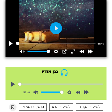
Play
58:49
Play
Mute
Settings
PIP
Enter
Rewind
Forward
fullscreen
15s
15s
נגן אודיו
Play
58:49
Mute
Settings
Rewind
Forward
10s
10s
לשיעור הקודם
לשיעור הבא
המשך במסלול