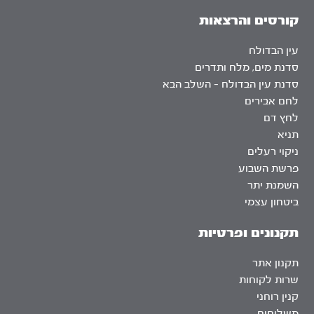
קורסים והרצאות
עין הבדולח
סדנת מים, מלח ותדרים
סדנת עין הבדולח – השלב הבא
לחם אבירים
לחץ דם
תניא
ניקוי רעלים
פרשת השבוע
השמנת יתר
ביטחון עצמי
תקנונים ופרטיות
תקנון אתר
שרות לקוחות
קנין רוחני
משלוחים