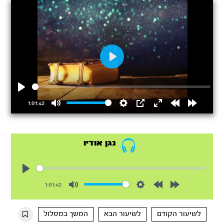
Play
Play
1:01:42
Mute
Settings
PIP
Enter
Rewind
Forward
fullscreen
15s
15s
נגן אודיו
Play
1:01:42
Mute
Settings
Rewind
Forward
10s
10s
לשיעור הקודם
לשיעור הבא
המשך במסלול