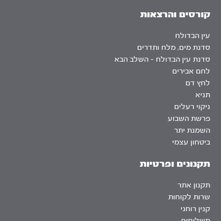
קורסים והרצאות
עין הבדולח
סדנת מים, מלח ותדרים
סדנת עין הבדולח – השלב הבא
לחם אבירים
לחץ דם
תניא
ניקוי רעלים
פרשת השבוע
השמנת יתר
ביטחון עצמי
תקנונים ופרטיות
תקנון אתר
שרות לקוחות
קנין רוחני
משלוחים