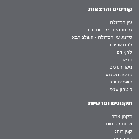
קורסים והרצאות
עין הבדולח
סדנת מים, מלח ותדרים
סדנת עין הבדולח – השלב הבא
לחם אבירים
לחץ דם
תניא
ניקוי רעלים
פרשת השבוע
השמנת יתר
ביטחון עצמי
תקנונים ופרטיות
תקנון אתר
שרות לקוחות
קנין רוחני
משלוחים