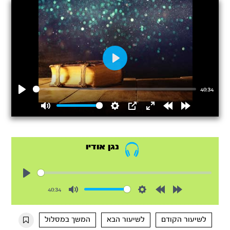
Play
40:34
Play
Mute
Settings
PIP
Enter
Rewind
Forward
fullscreen
15s
15s
נגן אודיו
Play
40:34
Mute
Settings
Rewind
Forward
10s
10s
לשיעור הקודם
לשיעור הבא
המשך במסלול