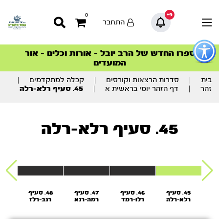
9+
0
התחבר
פתור
פתיחת
ספרו החדש של הרב יובל – אורות וכלים – אור
סדרות הפודקאסטים
סדרות הפודקאסטים
הסדרה המובילה החודש – דרך המלך
הסדרה המובילה החודש – דרך המלך
הצטרפו למהפכת הבריאות הטבעית >
פריט
המועדים
גישות
וכן
רכזי
בית
|
סדרות הרצאות וקורסים
|
קבלה למתקדמים
|
זהר
|
דף הזהר יומי בראשית א
|
45. סעיף רלא-רלה
45. סעיף רלא-רלה
יף
45. סעיף
46. סעיף
47. סעיף
48. סעיף
ל
רלא-רלה
רלו-רמד
רמה-רנא
רנב-רלז
רנ