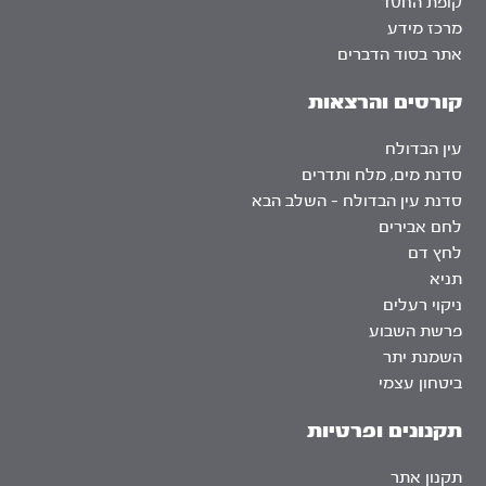
קופת החסד
מרכז מידע
אתר בסוד הדברים
קורסים והרצאות
עין הבדולח
סדנת מים, מלח ותדרים
סדנת עין הבדולח – השלב הבא
לחם אבירים
לחץ דם
תניא
ניקוי רעלים
פרשת השבוע
השמנת יתר
ביטחון עצמי
תקנונים ופרטיות
תקנון אתר