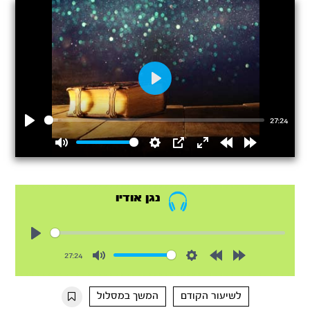
Play
27:24
Play
Mute
Settings
PIP
Enter
Rewind
Forward
fullscreen
15s
15s
נגן אודיו
Play
27:24
Mute
Settings
Rewind
Forward
10s
10s
לשיעור הקודם
המשך במסלול