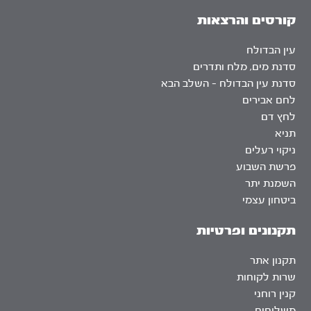
קורסים והרצאות
עין הבדולח
סדנת מים, מלח ותדרים
סדנת עין הבדולח – השלב הבא
לחם אבירים
לחץ דם
תניא
ניקוי רעלים
פרשת השבוע
השמנת יתר
ביטחון עצמי
תקנונים ופרטיות
תקנון אתר
שרות לקוחות
קנין רוחני
משלוחים