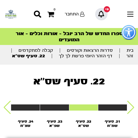
9+
0
התחבר
פתור
פתיחת
ספרו החדש של הרב יובל – אורות וכלים – אור
סדרות הפודקאסטים
סדרות הפודקאסטים
הסדרה המובילה החודש – דרך המלך
הסדרה המובילה החודש – דרך המלך
הצטרפו למהפכת הבריאות הטבעית >
פריט
המועדים
גישות
וכן
רכזי
בית
|
סדרות הרצאות וקורסים
|
קבלה למתקדמים
|
זהר
|
דף הזהר היומי פרשת לך לך
|
22. סעיף שס”א
22. סעיף שס''א
יף
21. סעיף
22. סעיף
23. סעיף
24. סעיף
שמ''ח
שס''א
שפ''א
שצ''ח