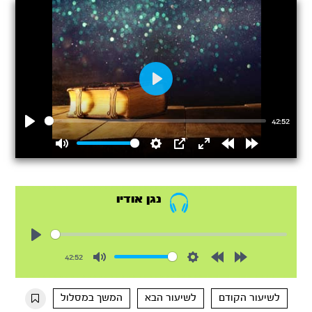
Play
42:52
Play
Mute
Settings
PIP
Enter
Rewind
Forward
fullscreen
15s
15s
נגן אודיו
Play
42:52
Mute
Settings
Rewind
Forward
10s
10s
לשיעור הקודם
לשיעור הבא
המשך במסלול