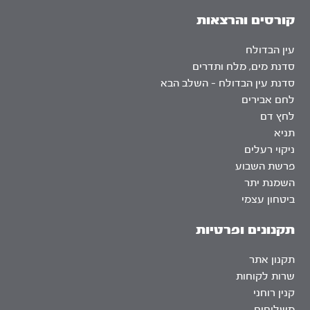
קורסים והרצאות
עין הבדולח
סדנת מים, מלח ותדרים
סדנת עין הבדולח – השלב הבא
לחם אבירים
לחץ דם
תניא
ניקוי רעלים
פרשת השבוע
השמנת יתר
ביטחון עצמי
תקנונים ופרטיות
תקנון אתר
שרות לקוחות
קנין רוחני
משלוחים