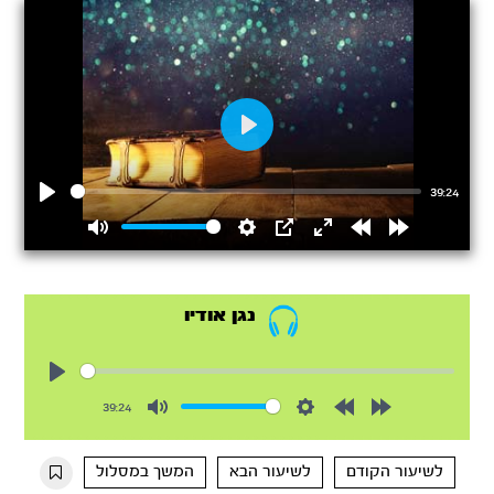
Play
39:24
Play
Mute
Settings
PIP
Enter
Rewind
Forward
fullscreen
15s
15s
נגן אודיו
Play
39:24
Mute
Settings
Rewind
Forward
10s
10s
לשיעור הקודם
לשיעור הבא
המשך במסלול