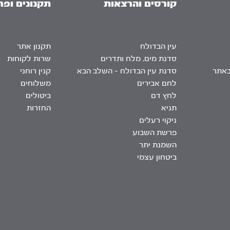
קורסים והרצאות
תקנונים ופר
עין הבדולח
תקנון אתר
סדנת מים, מלח ותדרים
שרות לקוחות
באתר
סדנת עין הבדולח – השלב הבא
קנין רוחני
לחם אבירים
משלוחים
לחץ דם
ביטולים
תניא
החזרות
ניקוי רעלים
פרשת השבוע
השמנת יתר
ביטחון עצמי