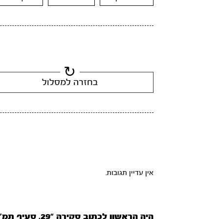
בחזרה למסלול
אין עדיין תגובות.
היה הראשון לכתוב סקירה “29. סעיף תמ”ו”