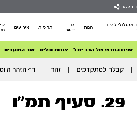
 העמוד:
 ומסלולי לימוד
צור
שיד
חנות
תרומות
אירועים
קשר
חי
סדרות הפודקאסטים
סדרות הפודקאסטים
הסדרה המובילה החודש – דרך המלך
הסדרה המובילה החודש – דרך המלך
הצטרפו למהפכת הבריאות הטבעית >
ספרו החדש של הרב יובל – אורות וכלים – אור המועדים
|
קבלה למתקדמים
|
זהר
|
דף הזהר היומ
29. סעיף תמ''ו