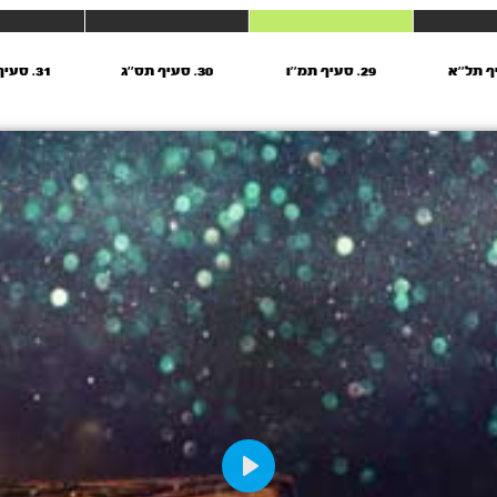
29. סעיף תמ''ו
30. סעיף תס''ג
31. סעיף תע''ט
Play