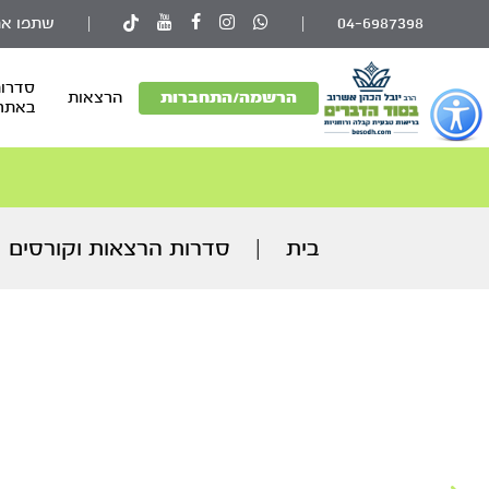
04-6987398
|
|
שתפו את
סדרות
פתור
הרשמה/התחברות
הרצאות
באתר
פתיחת
פריט
גישות
וכן
רכזי
בית
|
סדרות הרצאות וקורסים