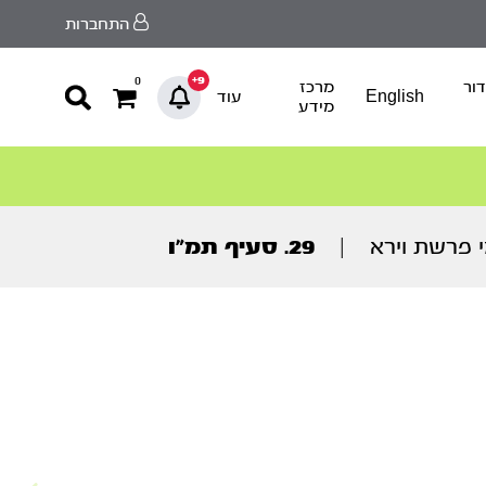
התחברות
9+
0
ור
מרכז
English
עוד
מידע
י פרשת וירא
|
29. סעיף תמ”ו