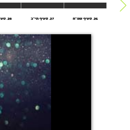
26. סעיף שפ''ח
27. סעיף תי''ב
28. סעיף תל''א