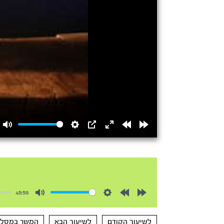
Mute
Settings
PIP
Enter
Rewind
Forward
fullscreen
15s
15s
45:59
Mute
Settings
Rewind
Forward
10s
10s
לשיעור הקודם
לשיעור הבא
המשך במסלו