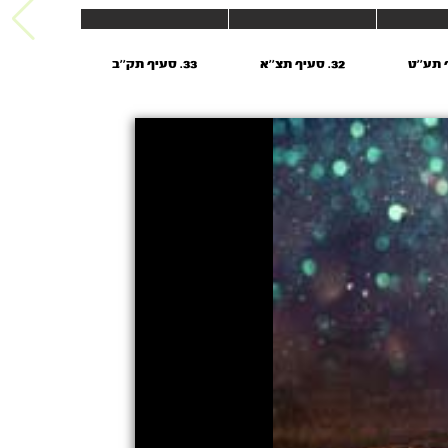
32. סעיף תצ''א
33. סעיף תק''ב