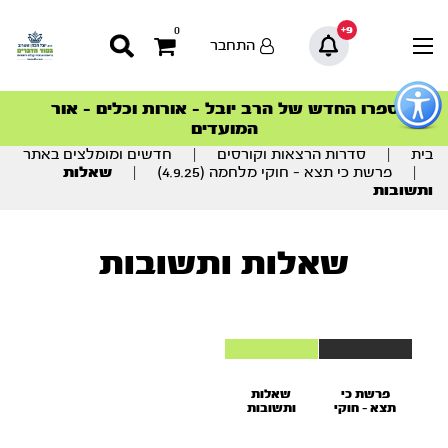
9+
0
התחבר
פתור
פתיחת
ספרו החדש של הרב יובל – אורות וכלים – אור
סדרות הפודקאסטים
סדרות הפודקאסטים
הסדרה המובילה החודש – דרך המלך
הסדרה המובילה החודש – דרך המלך
הצטרפו למהפכת הבריאות הטבעית >
פריט
המועדים
גישות
וכן
בית
|
סדרות הרצאות וקורסים
|
חדשים ומומלצים באתר
רכזי
|
פרשת כי תצא – חוקי מלחמה (4.9.25)
|
שאלות
ותשובות
שאלות ותשובות
פרשת כי
שאלות
תצא - חוקי
ותשובות
מלחמה