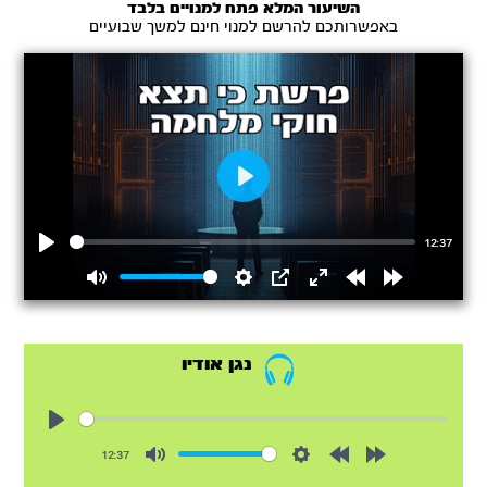
השיעור המלא פתח למנויים בלבד
באפשרותכם להרשם למנוי חינם למשך שבועיים
Play
12:37
Play
Mute
Settings
PIP
Enter
Rewind
Forward
fullscreen
15s
15s
נגן אודיו
Play
12:37
Mute
Settings
Rewind
Forward