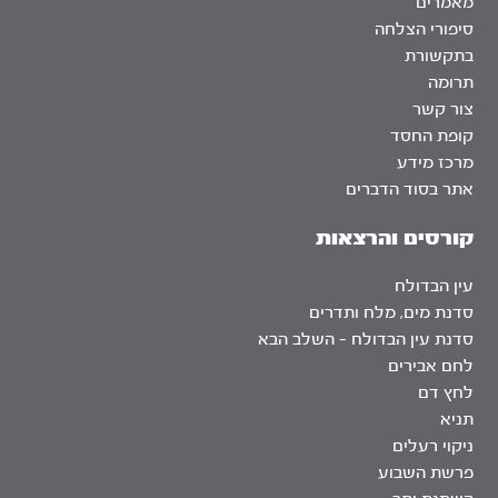
מאמרים
סיפורי הצלחה
בתקשורת
תרומה
צור קשר
קופת החסד
מרכז מידע
אתר בסוד הדברים
קורסים והרצאות
עין הבדולח
סדנת מים, מלח ותדרים
סדנת עין הבדולח – השלב הבא
לחם אבירים
לחץ דם
תניא
ניקוי רעלים
פרשת השבוע