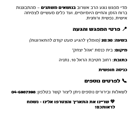
מדי מפגש נוגע הרב אשרוב
בנושאים משתנים
— מהתבוננות
ברוח הזמן והחיים היומיומיים, ועד כלים מעשיים לצמיחה
אישית, נפשית ורוחנית.
📍 פרטי המפגש והגעה
בשעה:
20:30
(מומלץ להגיע מעט קודם להתארגנות)
מיקום:
בית כנסת "אהל יצחק"
כתובת:
רחוב חטיבת הראל 10, נתניה
כניסה חופשית
📞 לפרטים נוספים
לשאלות ובירורים נוספים ניתן ליצור קשר בטלפון:
04-6987398
💚 שריינו את התאריך והצטרפו אלינו – נשמח
לראותכם!