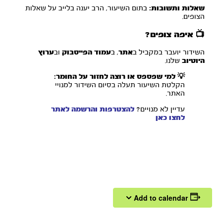
שאלות ותשובות:
בתום השיעור, הרב יענה בלייב על שאלות
הצופים.
📺 איפה צופים?
השידור יועבר במקביל ב
אתר
, ב
עמוד הפייסבוק
וב
ערוץ
היוטיוב
שלנו.
💡 למי שפספס או רוצה לחזור על החומר:
הקלטת השיעור תעלה בסיום השידור למנויי
האתר.
עדיין לא מנויים?
להצטרפות והרשמה לאתר
לחצו כאן
Add to calendar