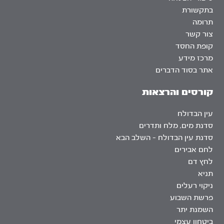
בתקשורת
תרומה
צור קשר
קופת החסד
מרכז מידע
אתר בסוד הדברים
קורסים והרצאות
עין הבדולח
סדנת מים, מלח ותדרים
סדנת עין הבדולח – השלב הבא
לחם אבירים
לחץ דם
תניא
ניקוי רעלים
פרשת השבוע
השמנת יתר
ביטחון עצמי