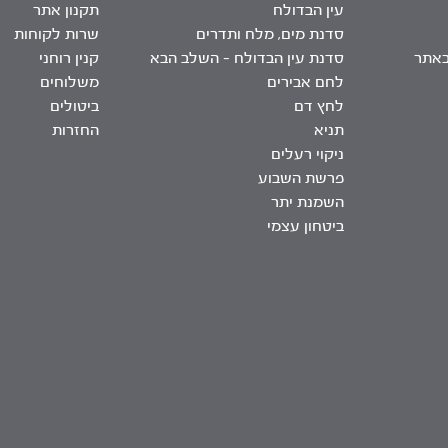
עין הבדולח
תקנון אתר
סדנת מים, מלח ותדרים
שרות לקוחות
באתר
סדנת עין הבדולח – השלב הבא
קנין רוחני
לחם אבירים
משלוחים
לחץ דם
ביטולים
תניא
החזרות
ניקוי רעלים
פרשת השבוע
השמנת יתר
ביטחון עצמי