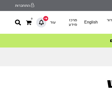
התחברות
9+
0
ור
מרכז
English
עוד
מידע