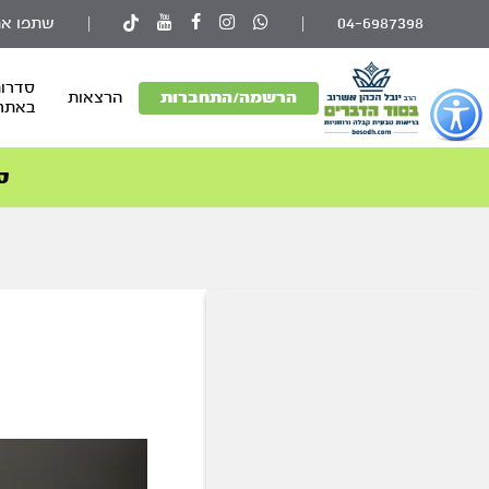
04-6987398
|
|
שתפו את
סדרות
פתור
הרשמה/התחברות
הרצאות
באתר
פתיחת
פריט
גישות
ס
וכן
רכזי