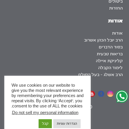
ביטולים
החזרות
אודות
אודות
הרב יובל הכהן אשרוב
בסוד הדברים
בריאות טבעית
קליניקת איילה
לימוד הקבלה
הרב אשלג – בעל הסולם
We use cookies on our website to
give you the most relevant experience
אתר שומר שבת
by remembering your preferences and
repeat visits. By clicking “Accept”, you
consent to the use of ALL the cookies.
|
SEO
.
Do not sell my personal information
x
הגדרות עוגיות
קבל
לסדרות