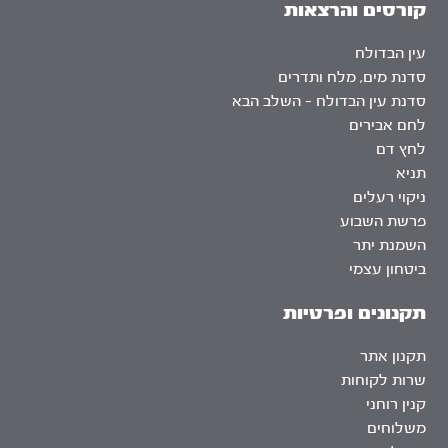
קורסים והרצאות
עין הבדולח
סדנת מים, מלח ותדרים
סדנת עין הבדולח – השלב הבא
לחם אבירים
לחץ דם
תניא
ניקוי רעלים
פרשת השבוע
השמנת יתר
ביטחון עצמי
תקנונים ופרטיות
תקנון אתר
שרות לקוחות
קנין רוחני
משלוחים