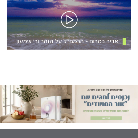
אדיר במרום – הרמח’’ל על הזהר ור’ שמעון