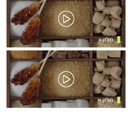
חלק ג
חלק א