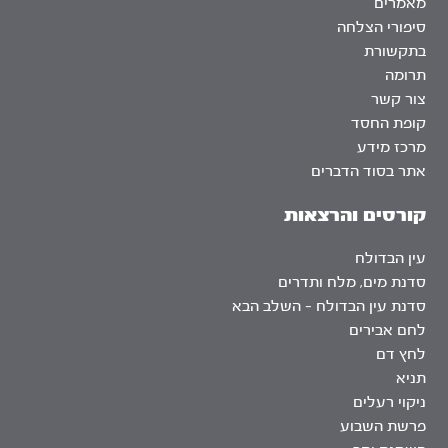
מאמרים
סיפורי הצלחה
בתקשורת
תרומה
צור קשר
קופת החסד
מרכז מידע
אתר בסוד הדברים
קורסים והרצאות
עין הבדולח
סדנת מים, מלח ותדרים
סדנת עין הבדולח – השלב הבא
לחם אבירים
לחץ דם
תניא
ניקוי רעלים
פרשת השבוע