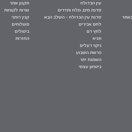
עין הבדולח
תקנון אתר
סדנת מים, מלח ותדרים
שרות לקוחות
באתר
סדנת עין הבדולח – השלב הבא
קנין רוחני
לחם אבירים
משלוחים
לחץ דם
ביטולים
תניא
החזרות
ניקוי רעלים
פרשת השבוע
השמנת יתר
ביטחון עצמי