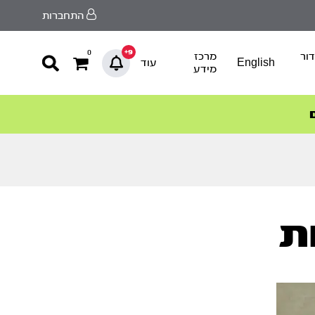
התחברות
9+
0
ור
מרכז
English
עוד
מידע
ת