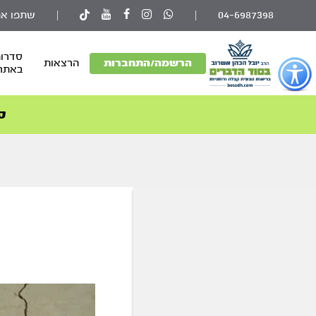
04-6987398
|
|
שתפו את
סדרות
פתור
הרשמה/התחברות
הרצאות
באתר
פתיחת
פריט
גישות
ס
וכן
רכזי