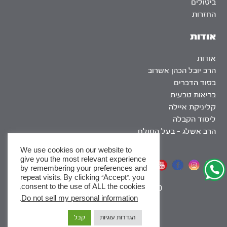
ביטולים
החזרות
אודות
אודות
הרב יובל הכהן אשרוב
בסוד הדברים
בריאות טבעית
קליניקת איילה
לימוד הקבלה
הרב אשלג – בעל הסולם
We use cookies on our website to
give you the most relevant experience
אתר שומר שבת
by remembering your preferences and
repeat visits. By clicking “Accept”, you
consent to the use of ALL the cookies.
|
SEO
.
Do not sell my personal information
x
הגדרות עוגיות
קבל
לסדרות