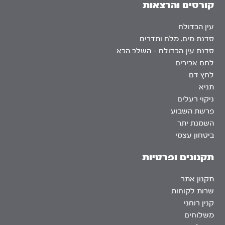
קורסים והרצאות
עין הבדולח
סדנת מים, מלח ותדרים
סדנת עין הבדולח – השלב הבא
לחם אבירים
לחץ דם
תניא
ניקוי רעלים
פרשת השבוע
השמנת יתר
ביטחון עצמי
תקנונים ופרטיות
תקנון אתר
שרות לקוחות
קנין רוחני
משלוחים