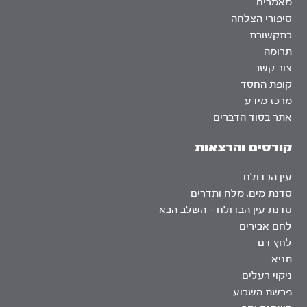
מאמרים
סיפורי הצלחה
בתקשורת
תרומה
צור קשר
קופת החסד
מרכז מידע
אתר בסוד הדברים
קורסים והרצאות
עין הבדולח
סדנת מים, מלח ותדרים
סדנת עין הבדולח – השלב הבא
לחם אבירים
לחץ דם
תניא
ניקוי רעלים
פרשת השבוע