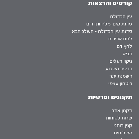
קורסים והרצאות
עין הבדולח
סדנת מים, מלח ותדרים
סדנת עין הבדולח – השלב הבא
לחם אבירים
לחץ דם
תניא
ניקוי רעלים
פרשת השבוע
השמנת יתר
ביטחון עצמי
תקנונים ופרטיות
תקנון אתר
שרות לקוחות
קנין רוחני
משלוחים