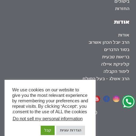
ביטולים
החזרות
אודות
אודות
הרב יובל הכהן אשרוב
בסוד הדברים
בריאות טבעית
קליניקת איילה
לימוד הקבלה
הרב אשלג – בעל הסולם
We use cookies on our website to
give you the most relevant experience
אתר שומר שבת
by remembering your preferences and
repeat visits. By clicking “Accept”, you
consent to the use of ALL the cookies.
|
SEO
.
Do not sell my personal information
x
הגדרות עוגיות
קבל
לסדרות