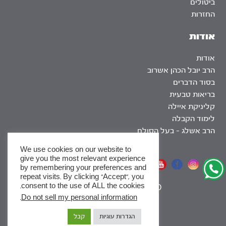
ביטולים
החזרות
אודות
אודות
הרב יובל הכהן אשרוב
בסוד הדברים
בריאות טבעית
קליניקת איילה
לימוד הקבלה
הרב אשלג – בעל הסולם
We use cookies on our website to
give you the most relevant experience
אתר שומר שבת
by remembering your preferences and
repeat visits. By clicking “Accept”, you
consent to the use of ALL the cookies.
|
SEO
.
Do not sell my personal information
x
הגדרות עוגיות
קבל
לסדרות