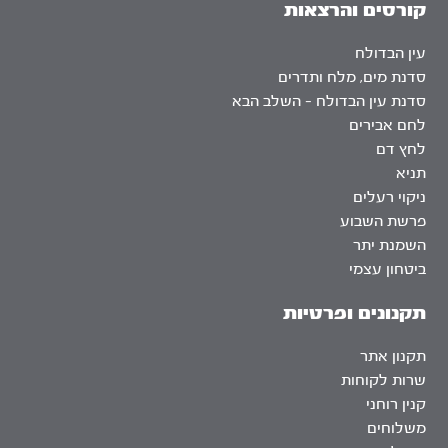
קורסים והרצאות
עין הבדולח
סדנת מים, מלח ותדרים
סדנת עין הבדולח – השלב הבא
לחם אבירים
לחץ דם
תניא
ניקוי רעלים
פרשת השבוע
השמנת יתר
ביטחון עצמי
תקנונים ופרטיות
תקנון אתר
שרות לקוחות
קנין רוחני
משלוחים