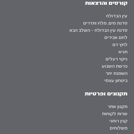
קורסים והרצאות
עין הבדולח
סדנת מים, מלח ותדרים
סדנת עין הבדולח – השלב הבא
לחם אבירים
לחץ דם
תניא
ניקוי רעלים
פרשת השבוע
השמנת יתר
ביטחון עצמי
תקנונים ופרטיות
תקנון אתר
שרות לקוחות
קנין רוחני
משלוחים