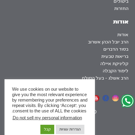
ביטולים
החזרות
אודות
אודות
הרב יובל הכהן אשרוב
בסוד הדברים
בריאות טבעית
קליניקת איילה
לימוד הקבלה
הרב אשלג – בעל הסולם
We use cookies on our website to
give you the most relevant experience
אתר שומר שבת
by remembering your preferences and
repeat visits. By clicking “Accept”, you
consent to the use of ALL the cookies.
|
SEO
.
Do not sell my personal information
x
הגדרות עוגיות
קבל
לסדרות