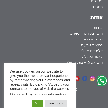
ביטולים
החזרות
אודות
אודות
הרב יובל הכהן אשרוב
בסוד הדברים
בריאות טבעית
קליניקת איילה
לימוד הקבלה
הרב אשלג – בעל הסולם
We use cookies on our website to
give you the most relevant experience
אתר שומר שבת
by remembering your preferences and
repeat visits. By clicking “Accept”, you
consent to the use of ALL the cookies.
|
SEO
.
Do not sell my personal information
x
הגדרות עוגיות
קבל
לסדרות