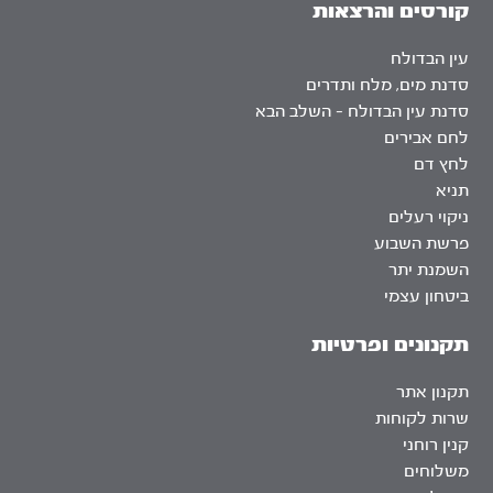
קורסים והרצאות
עין הבדולח
סדנת מים, מלח ותדרים
סדנת עין הבדולח – השלב הבא
לחם אבירים
לחץ דם
תניא
ניקוי רעלים
פרשת השבוע
השמנת יתר
ביטחון עצמי
תקנונים ופרטיות
תקנון אתר
שרות לקוחות
קנין רוחני
משלוחים