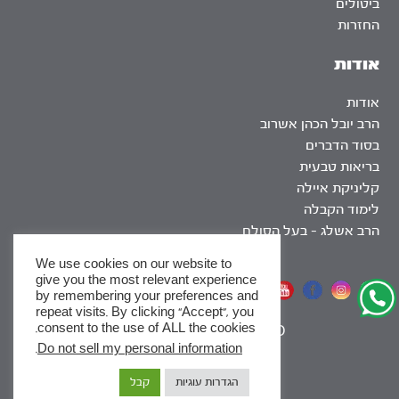
ביטולים
החזרות
אודות
אודות
הרב יובל הכהן אשרוב
בסוד הדברים
בריאות טבעית
קליניקת איילה
לימוד הקבלה
הרב אשלג – בעל הסולם
We use cookies on our website to
give you the most relevant experience
אתר שומר שבת
by remembering your preferences and
repeat visits. By clicking “Accept”, you
consent to the use of ALL the cookies.
|
SEO
.
Do not sell my personal information
x
הגדרות עוגיות
קבל
לסדרות