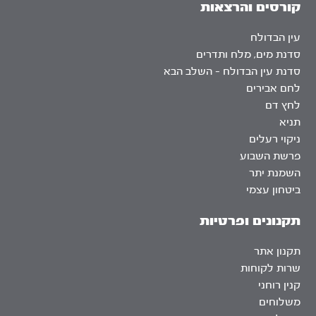
קורסים והרצאות
עין הבדולח
סדנת מים, מלח ותדרים
סדנת עין הבדולח – השלב הבא
לחם אבירים
לחץ דם
תניא
ניקוי רעלים
פרשת השבוע
השמנת יתר
ביטחון עצמי
תקנונים ופרטיות
תקנון אתר
שרות לקוחות
קנין רוחני
משלוחים