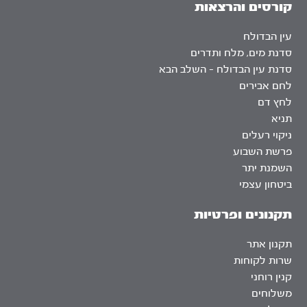
קורסים והרצאות
עין הבדולח
סדנת מים, מלח ותדרים
סדנת עין הבדולח – השלב הבא
לחם אבירים
לחץ דם
תניא
ניקוי רעלים
פרשת השבוע
השמנת יתר
ביטחון עצמי
תקנונים ופרטיות
תקנון אתר
שרות לקוחות
קנין רוחני
משלוחים