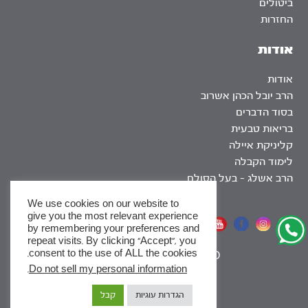
ביטולים
החזרות
אודות
אודות
הרב יובל הכהן אשרוב
בסוד הדברים
בריאות טבעית
קליניקת איילה
לימוד הקבלה
הרב אשלג – בעל הסולם
We use cookies on our website to
give you the most relevant experience
אתר שומר שבת
by remembering your preferences and
repeat visits. By clicking “Accept”, you
consent to the use of ALL the cookies.
|
SEO
.
Do not sell my personal information
x
הגדרות עוגיות
קבל
לסדרות