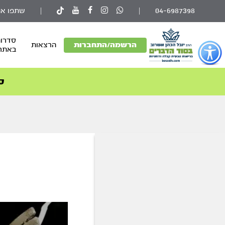
04-6987398
|
|
שתפו את
סדרות
פתור
הרשמה/התחברות
הרצאות
באתר
פתיחת
פריט
גישות
ס
וכן
רכזי