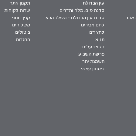
עין הבדולח
תקנון אתר
סדנת מים, מלח ותדרים
שרות לקוחות
באתר
סדנת עין הבדולח – השלב הבא
קנין רוחני
לחם אבירים
משלוחים
לחץ דם
ביטולים
תניא
החזרות
ניקוי רעלים
פרשת השבוע
השמנת יתר
ביטחון עצמי