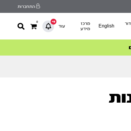
התחברות
9+
0
ור
מרכז
English
עוד
מידע
ות