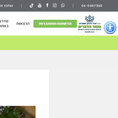
04-6987398
|
|
שתפו את
סדרות
פתור
הרשמה/התחברות
הרצאות
באתר
פתיחת
פריט
גישות
ס
וכן
רכזי