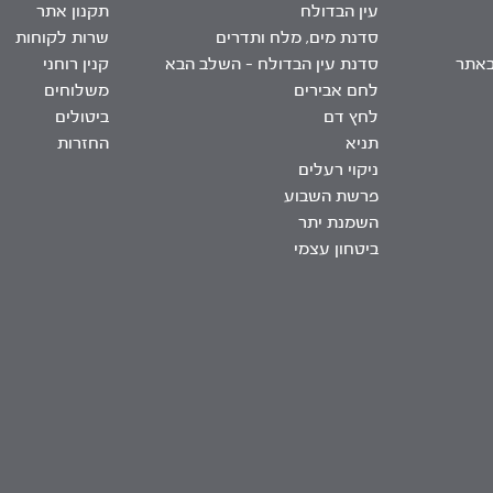
עין הבדולח
תקנון אתר
סדנת מים, מלח ותדרים
שרות לקוחות
באתר
סדנת עין הבדולח – השלב הבא
קנין רוחני
לחם אבירים
משלוחים
לחץ דם
ביטולים
תניא
החזרות
ניקוי רעלים
פרשת השבוע
השמנת יתר
ביטחון עצמי