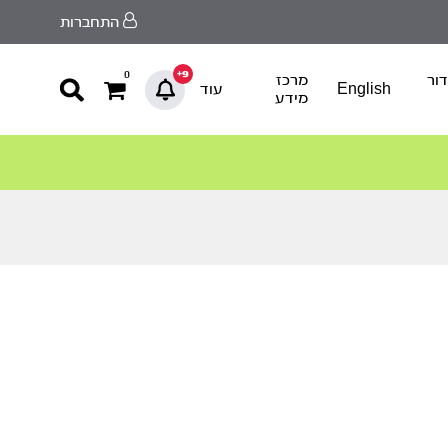
התחברות
9+
0
ור
מרכז
English
עוד
מידע