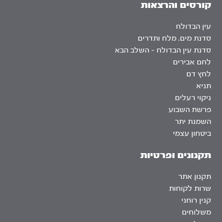
קורסים והרצאות
עין הבדולח
סדנת מים, מלח ותדרים
סדנת עין הבדולח – השלב הבא
לחם אבירים
לחץ דם
תניא
ניקוי רעלים
פרשת השבוע
השמנת יתר
ביטחון עצמי
תקנונים ופרטיות
תקנון אתר
שרות לקוחות
קנין רוחני
משלוחים