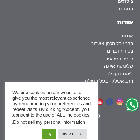
ביטולים
החזרות
אודות
אודות
הרב יובל הכהן אשרוב
בסוד הדברים
בריאות טבעית
קליניקת איילה
לימוד הקבלה
הרב אשלג – בעל הסולם
We use cookies on our website to
give you the most relevant experience
אתר שומר שבת
by remembering your preferences and
repeat visits. By clicking “Accept”, you
consent to the use of ALL the cookies.
|
SEO
.
Do not sell my personal information
x
הגדרות עוגיות
קבל
לסדרות