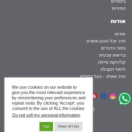
ביטולים
החזרות
אודות
אודות
הרב יובל הכהן אשרוב
בסוד הדברים
בריאות טבעית
קליניקת איילה
לימוד הקבלה
הרב אשלג – בעל הסולם
We use cookies on our website to
give you the most relevant experience
אתר שומר שבת
by remembering your preferences and
repeat visits. By clicking “Accept”, you
consent to the use of ALL the cookies.
|
SEO
.
Do not sell my personal information
x
הגדרות עוגיות
קבל
לסדרות