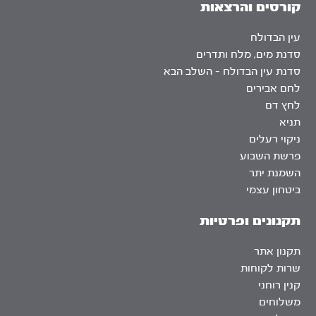
קורסים והרצאות
עין הבדולח
סדנת מים, מלח ותדרים
סדנת עין הבדולח – השלב הבא
לחם אבירים
לחץ דם
תניא
ניקוי רעלים
פרשת השבוע
השמנת יתר
ביטחון עצמי
תקנונים ופרטיות
תקנון אתר
שרות לקוחות
קנין רוחני
משלוחים