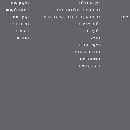
עין הבדולח
תקנון אתר
סדנת מים, מלח ותדרים
שרות לקוחות
באתר
סדנת עין הבדולח – השלב הבא
קנין רוחני
לחם אבירים
משלוחים
לחץ דם
ביטולים
תניא
החזרות
ניקוי רעלים
פרשת השבוע
השמנת יתר
ביטחון עצמי