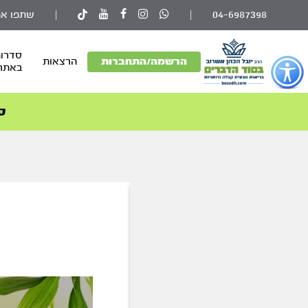
04-6987398
|
|
שתפו את
סדרות
פתור
הרשמה/התחברות
הרצאות
באתר
פתיחת
פריט
גישות
ס
וכן
רכזי