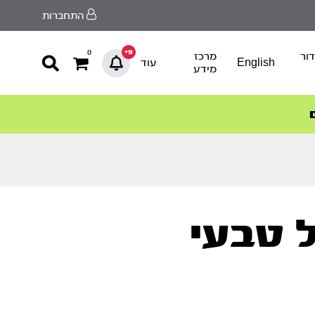
התחברות
9+
0
ור
מרכז
English
עוד
מידע
ל טבעי