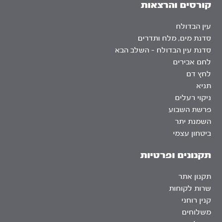
קורסים והרצאות
עין הבדולח
סדנת מים, מלח ותדרים
סדנת עין הבדולח – השלב הבא
לחם אבירים
לחץ דם
תניא
ניקוי רעלים
פרשת השבוע
השמנת יתר
ביטחון עצמי
תקנונים ופרטיות
תקנון אתר
שרות לקוחות
קנין רוחני
משלוחים