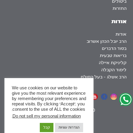
ביטולים
החזרות
אודות
אודות
הרב יובל הכהן אשרוב
בסוד הדברים
בריאות טבעית
קליניקת איילה
לימוד הקבלה
הרב אשלג – בעל הסולם
We use cookies on our website to
give you the most relevant experience
אתר שומר שבת
by remembering your preferences and
repeat visits. By clicking “Accept”, you
consent to the use of ALL the cookies.
|
SEO
.
Do not sell my personal information
x
הגדרות עוגיות
קבל
לסדרות