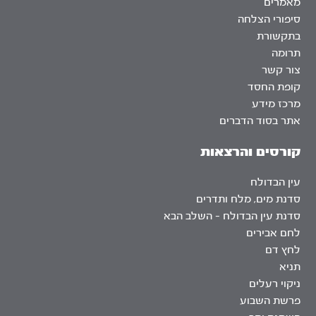
מאמרים
סיפורי הצלחה
בתקשורת
תרומה
צור קשר
קופת החסד
מרכז מידע
אתר בסוד הדברים
קורסים והרצאות
עין הבדולח
סדנת מים, מלח ותדרים
סדנת עין הבדולח – השלב הבא
לחם אבירים
לחץ דם
תניא
ניקוי רעלים
פרשת השבוע