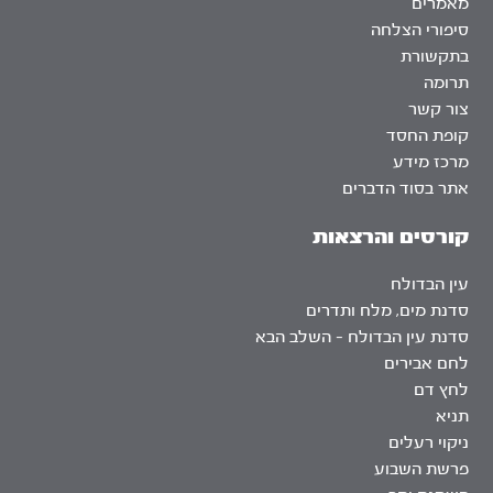
מאמרים
סיפורי הצלחה
בתקשורת
תרומה
צור קשר
קופת החסד
מרכז מידע
אתר בסוד הדברים
קורסים והרצאות
עין הבדולח
סדנת מים, מלח ותדרים
סדנת עין הבדולח – השלב הבא
לחם אבירים
לחץ דם
תניא
ניקוי רעלים
פרשת השבוע