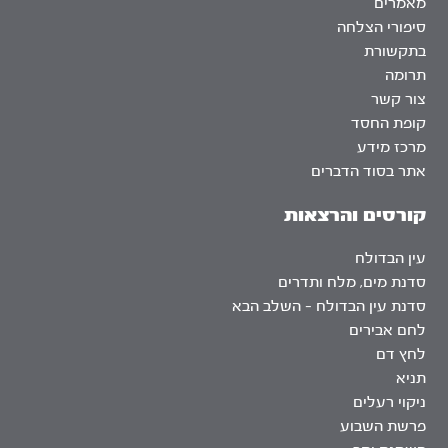
מאמרים
סיפורי הצלחה
בתקשורת
תרומה
צור קשר
קופת החסד
מרכז מידע
אתר בסוד הדברים
קורסים והרצאות
עין הבדולח
סדנת מים, מלח ותדרים
סדנת עין הבדולח – השלב הבא
לחם אבירים
לחץ דם
תניא
ניקוי רעלים
פרשת השבוע