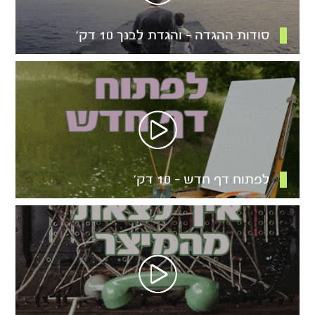
סודות ההגדה – והגדת לבנך 10 דק’
לפתוח דף חדש – 10 דק’