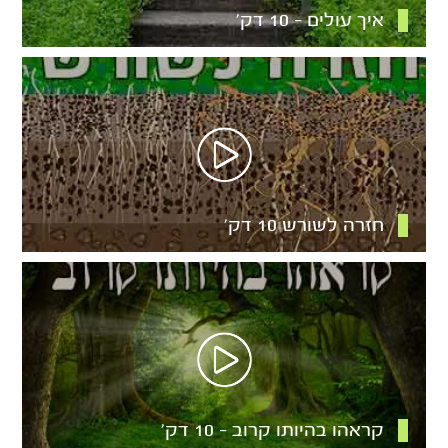
איך עולים – 10 דק’
חזרה לשורש 10 דק’
קראהו בהיותו קרוב – 10 דק’