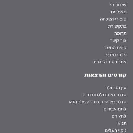
שידור חי
מאמרים
סיפורי הצלחה
בתקשורת
תרומה
צור קשר
קופת החסד
מרכז מידע
אתר בסוד הדברים
קורסים והרצאות
עין הבדולח
סדנת מים, מלח ותדרים
סדנת עין הבדולח – השלב הבא
לחם אבירים
לחץ דם
תניא
ניקוי רעלים